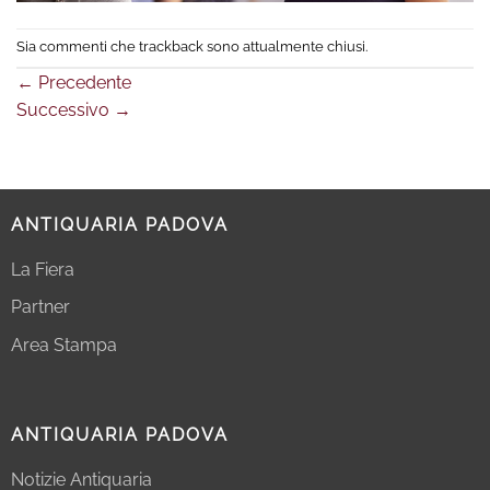
Sia commenti che trackback sono attualmente chiusi.
←
Precedente
Successivo
→
ANTIQUARIA PADOVA
La Fiera
Partner
Area Stampa
ANTIQUARIA PADOVA
Notizie Antiquaria