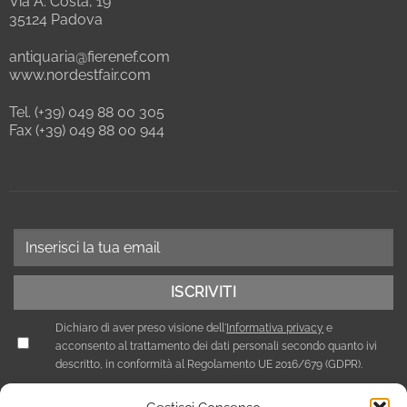
Via A. Costa, 19
35124 Padova
antiquaria@fierenef.com
www.nordestfair.com
Tel. (+39) 049 88 00 305
Fax (+39) 049 88 00 944
Dichiaro di aver preso visione dell'
Informativa privacy
e
acconsento al trattamento dei dati personali secondo quanto ivi
descritto, in conformità al Regolamento UE 2016/679 (GDPR).