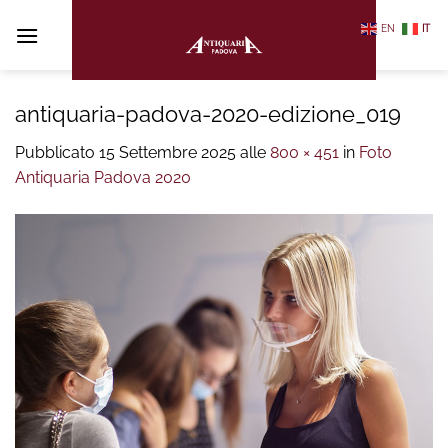
Salta
EN
IT
ai
contenuti
antiquaria-padova-2020-edizione_019
Pubblicato
15 Settembre 2025
alle
800 × 451
in
Foto
Antiquaria Padova 2020