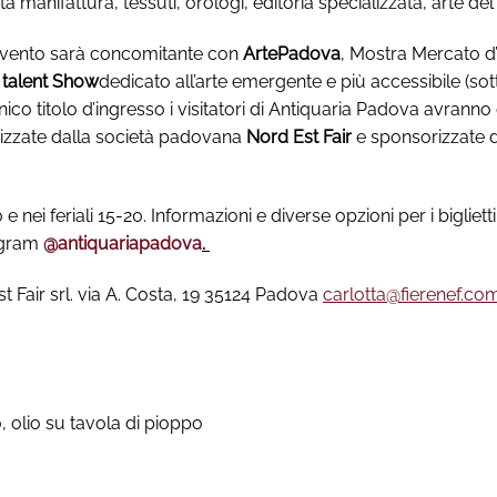
ata manifattura, tessuti, orologi, editoria specializzata, arte del
’evento sarà concomitante con
ArtePadova
, Mostra Mercato 
 talent Show
dedicato all’arte emergente e più accessibile (sot
co titolo d’ingresso i visitatori di Antiquaria Padova avranno c
nizzate dalla società padovana
Nord Est Fair
e sponsorizzate
nei feriali 15-20. Informazioni e diverse opzioni per i bigliett
agram
@antiquariapadova
.
 Fair srl. via A. Costa, 19 35124 Padova
carlotta@fierenef.co
olio su tavola di pioppo