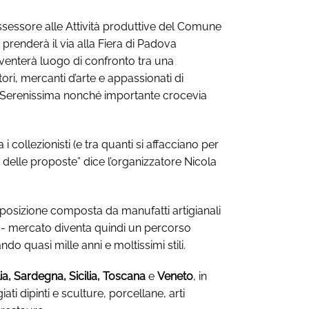
sessore alle Attività produttive del Comune
0 prenderà il via alla Fiera di Padova
venterà luogo di confronto tra una
tori, mercanti d’arte e appassionati di
ella Serenissima nonché importante crocevia
ollezionisti (e tra quanti si affacciano per
à delle proposte” dice l’organizzatore Nicola
esposizione composta da manufatti artigianali
ra- mercato diventa quindi un percorso
do quasi mille anni e moltissimi stili.
ia, Sardegna, Sicilia, Toscana
e
Veneto
, in
ti dipinti e sculture, porcellane, arti