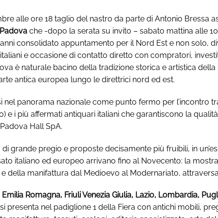
e alle ore 18 taglio del nastro da parte di Antonio Bressa as
a Padova
che -dopo la serata su invito – sabato
mattina
alle 1
anni consolidato appuntamento per il Nord Est e non solo, di
 italiani e occasione di contatto diretto con compratori, investi
 Padova è naturale bacino della tradizione storica e artistica d
rte antica europea lungo le direttrici nord ed est.
el panorama nazionale come punto fermo per l’incontro tra i c
e i più affermati antiquari italiani che garantiscono la qualit
i Padova Hall SpA.
 di grande pregio e proposte decisamente più fruibili, in un’
sato italiano ed europeo arrivano fino al Novecento: la most
e e della manifattura dal Medioevo al Modernariato, attraversan
Emilia Romagna, Friuli Venezia Giulia, Lazio, Lombardia, Pugl
 presenta nel padiglione 1 della Fiera con antichi mobili, pregia