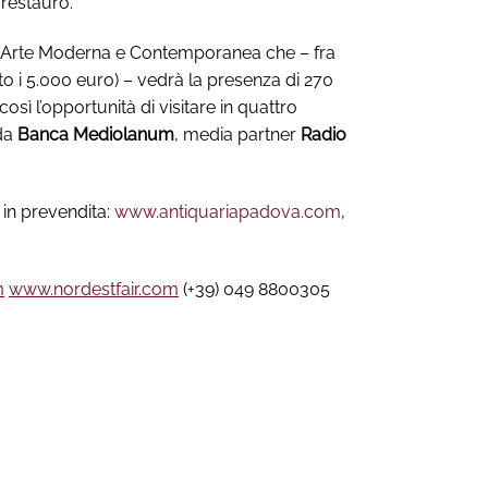
 restauro.
d’Arte Moderna e Contemporanea che – fra
to i 5.000 euro) – vedrà la presenza di 270
osì l’opportunità di visitare in quattro
 da
Banca Mediolanum
, media partner
Radio
i in prevendita:
www.antiquariapadova.com
,
m
www.nordestfair.com
(+39) 049 8800305