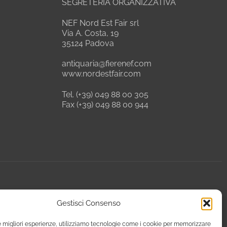
SEGRETERIA ORGANIZZATIVA
NEF Nord Est Fair srl
Via A. Costa, 19
35124 Padova
antiquaria@fierenef.com
www.nordestfair.com
Tel. (+39) 049 88 00 305
Fax (+39) 049 88 00 944
Gestisci Consenso
le migliori esperienze, utilizziamo tecnologie come i cookie per memorizzare