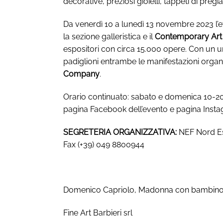
decorative, preziosi gioielli, tappeti di pregi
Da venerdì 10 a lunedì 13 novembre 2023 l
la sezione galleristica e il
Contemporary Art
espositori con circa 15.000 opere. Con un uni
padiglioni entrambe le manifestazioni orga
Company
.
Orario continuato: sabato e domenica 10-20 e 
pagina Facebook dell’evento e pagina Inst
SEGRETERIA ORGANIZZATIVA:
NEF Nord Est
Fax (+39) 049 8800944
Domenico Capriolo, Madonna con bambino, 
Fine Art Barbieri srl