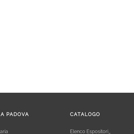
IA PADOVA
CATALOGO
aria
Elenco Espositori_