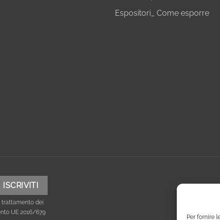
Espositori_ Come esporre
 trattamento dei
mento UE 2016/679
Per fornire 