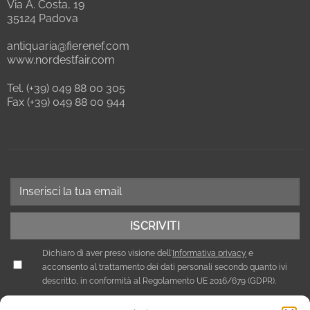
Via A. Costa, 19
35124 Padova
antiquaria@fierenef.com
www.nordestfair.com
Tel. (+39) 049 88 00 305
Fax (+39) 049 88 00 944
Dichiaro di aver preso visione dell'
Informativa privacy
e
acconsento al trattamento dei dati personali secondo quanto ivi
descritto, in conformità al Regolamento UE 2016/679 (GDPR).