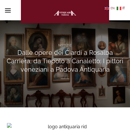
Salta
EN
IT
ai
contenuti
NOTIZIE
Dalle opere dei Ciardi a Rosalba
Carriera, da Tiepolo a Canaletto: I pittori
veneziani a Padova Antiquaria