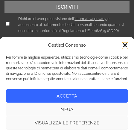
Dichiaro di aver preso visione dell'
Informativa privacy
e
acconsento al trattamento dei dati personali secondo quanto ivi
descritto, in conformità al Regolamento UE 2016/679 (GDPR).
Gestisci Consenso
Per fornire le migliori esperienze, utilizziamo tecnologie come i cookie per
memorizzare e/o accedere alle informazioni del dispositivo. Il consenso a
queste tecnologie ci permetterà di elaborare dati come il comportamento
di navigazione o ID unici su questo sito. Non acconsentire o ritirare il
consenso può influire negativamente su alcune caratteristiche e funzioni.
ACCETTA
Privacy Policy
Cookie Policy (UE)
NEGA
Copyright 2026 © Tutti i diritti riservati / NEF Nord Est Fair srl ,
via A. Costa, 19 - 35124 Padova - Italia / tel. +39 049 8800305 -
VISUALIZZA LE PREFERENZE
fax +39 049 8800944 - email: giulia@fierenef.com / p.iva & c.f.
03757810282