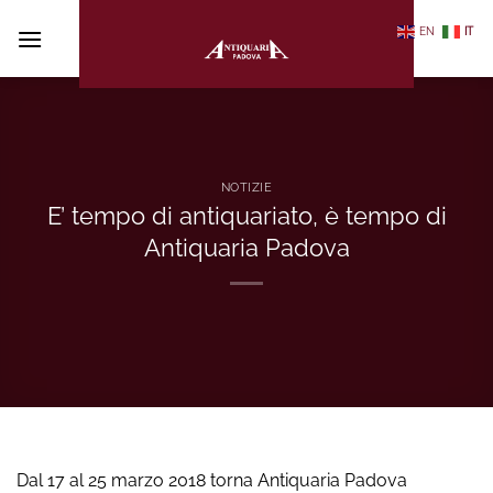
Salta
EN
IT
ai
contenuti
NOTIZIE
E’ tempo di antiquariato, è tempo di
Antiquaria Padova
Dal 17 al 25 marzo 2018 torna Antiquaria Padova