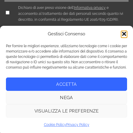
Dichiaro di aver preso visione dell'
Informativa privacy
e
acconsento al trattamento dei dati personali secondo quanto ivi
descritto, in conformità al Regolamento UE 2016/679 (GDPR).
Gestisci Consenso
Per fornire le migliori esperienze, utilizziamo tecnologie come i cookie per
memorizzare e/o accedere alle informazioni del dispositivo. Il consenso a
queste tecnologie ci permetterà di elaborare dati come il comportamento
di navigazione o ID unici su questo sito. Non acconsentire o ritirare il
consenso può influire negativamente su alcune caratteristiche e funzioni.
ACCETTA
Privacy Policy
Cookie Policy (UE)
NEGA
Copyright 2026 © Tutti i diritti riservati / NEF Nord Est Fair srl ,
via A. Costa, 19 - 35124 Padova - Italia / tel. +39 049 8800305 -
VISUALIZZA LE PREFERENZE
fax +39 049 8800944 - email: giulia@fierenef.com / p.iva & c.f.
03757810282
Cookie Policy
Privacy Policy