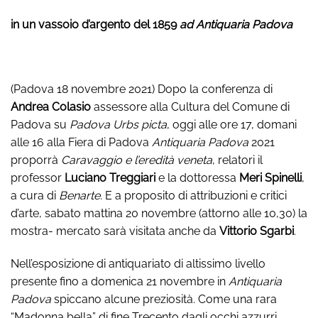
in un vassoio d’argento del 1859
ad Antiquaria Padova
(Padova 18 novembre 2021) Dopo la conferenza di
Andrea Colasio
assessore alla Cultura del Comune di
Padova su
Padova Urbs picta
, oggi alle ore 17, domani
alle 16 alla Fiera di Padova
Antiquaria Padova
2021
proporrà
Caravaggio e l’eredità veneta
, relatori il
professor
Luciano Treggiari
e la dottoressa
Meri Spinelli
,
a cura di
Benarte.
E a proposito di attribuzioni e critici
d’arte, sabato mattina 20 novembre (attorno alle 10,30) la
mostra- mercato sarà visitata anche da
Vittorio Sgarbi
.
Nell’esposizione di antiquariato di altissimo livello
presente fino a domenica 21 novembre in
Antiquaria
Padova
spiccano alcune preziosità. Come una rara
“Madonna bella” di fine Trecento dagli occhi azzurri,