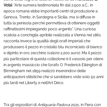
Volsi
: “Arte sumera testimoniata fin dal 2.500 a.C., in
epoca romana ebbe importanti centri di produzione a
Genova, Trento, in Sardegna e Sicilia, ma si diffuse in
tutta la penisola perché permetteva di ottenere oggetti
raffinatissimi impiegando poco argento”. Una curiosa
scatola a conchiglia apribile realizzata a Vienna nel 1861
racconta invece la qualità degli orafi imperiali che
produssero il pezzo in cristallo blu incorniciato di bianco
e dipinto in oro zecchino (valore 2.200 auro). Ma il pezzo
più particolare di questa collezione è il vassoio per oliere
in argento massiccio che l’orafo O. Frederick Elkington di
Birmingham nel 1859 realizzò inserendovi delle
anticipazioni stilistiche che si sarebbero viste solo 50 anni
più tardi nel Liberty e nell’Art Déco.
Tra gli espositori di
Antiquaria Padova
2021, in Fiera con