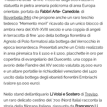
statuetta in pietra arenaria policroma di area Europa
orientale, portata da
Fabbri Arte- Canedole
, di
Roverbella (Mn)
che propone anche un raro teschio
tedesco “Memento mori!” ricavato da un unico blocco di
ambra nera del XVII-XVIII secolo e una coppia di angeli
in terracotta di fine ‘400 della bottega fiorentina di
Agnolo di Polo formatosi alla bottega del Verrocchio in
epoca leonardesca. Presentati anche un Cristo realizzato
in area pirenaica tra il 1100 e il 1200, placchette in oro per
copertina di evangeliario del Duecento, una coppa in
avorio delle Fiandre del XIV secolo valutata 25.000 euro
e un altare portatile (e richiudibile) veneziano del 1420
uscito dalla bottega degli ebanisti fiorentini Embriachi
(valore 50.000 euro).
Nello stand dell’antiquario
Li Volsi e Sostero
di
Treviso
,
un raro delicato cestino del ‘700 (Nord Italia) racconta la
storia della filigrana italiana, riassunta da
Francesco Li