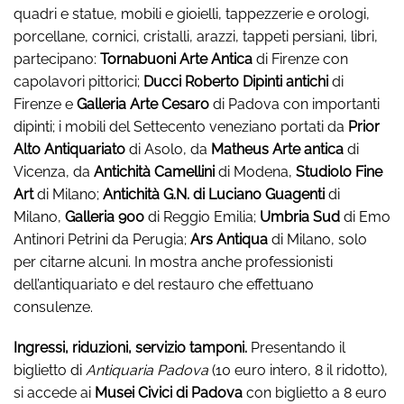
quadri e statue, mobili e gioielli, tappezzerie e orologi,
porcellane, cornici, cristalli, arazzi, tappeti persiani, libri,
partecipano:
Tornabuoni Arte Antica
di Firenze con
capolavori pittorici;
Ducci Roberto Dipinti antichi
di
Firenze e
Galleria Arte Cesaro
di Padova con importanti
dipinti; i mobili del Settecento veneziano portati da
Prior
Alto Antiquariato
di Asolo, da
Matheus Arte antica
di
Vicenza, da
Antichità Camellini
di Modena,
Studiolo Fine
Art
di Milano;
Antichità G.N. di Luciano Guagenti
di
Milano,
Galleria 900
di Reggio Emilia;
Umbria Sud
di Emo
Antinori Petrini da Perugia;
Ars Antiqua
di Milano, solo
per citarne alcuni. In mostra anche professionisti
dell’antiquariato e del restauro che effettuano
consulenze.
Ingressi, riduzioni, servizio tamponi.
Presentando il
biglietto di
Antiquaria Padova
(10 euro intero, 8 il ridotto),
si accede ai
Musei Civici di Padova
con biglietto a 8 euro