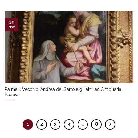
06
Nov
Palma il Vecchio, Andrea del Sarto e gli altri ad Antiquaria
Padova
1
2
3
4
…
8