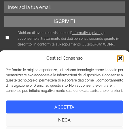
Dichiaro di aver preso visione dell'
Informativa privacy
e
acconsento al trattamento dei dati personali secondo quanto ivi
descritto, in conformità al Regolamento UE 2016/679 (GDPR).
Gestisci Consenso
Per fornire le migliori esperienze, utilizziamo tecnologie come i cookie per
memorizzare e/o accedere alle informazioni del dispositivo. Il consenso a
queste tecnologie ci permetterà di elaborare dati come il comportamento
di navigazione o ID unici su questo sito. Non acconsentire o ritirare il
consenso può influire negativamente su alcune caratteristiche e funzioni.
ACCETTA
Privacy Policy
Cookie Policy (UE)
NEGA
Copyright 2026 © Tutti i diritti riservati / NEF Nord Est Fair srl ,
via A. Costa, 19 - 35124 Padova - Italia / tel. +39 049 8800305 -