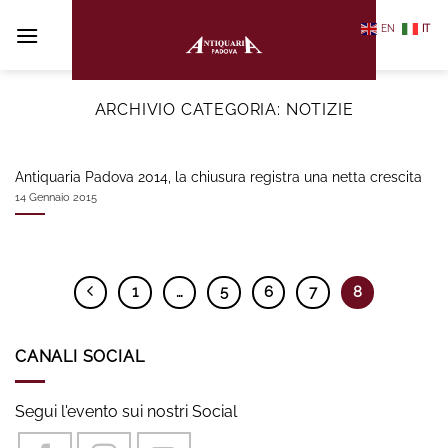
Salta
EN
IT
ai
contenuti
ARCHIVIO CATEGORIA:
NOTIZIE
Antiquaria Padova 2014, la chiusura registra una netta crescita
14 Gennaio 2015
1
…
5
6
7
8
CANALI SOCIAL
Segui l'evento sui nostri Social