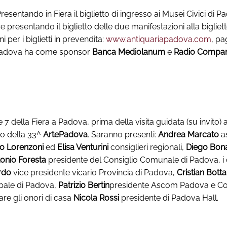
ndo in Fiera il biglietto di ingresso ai Musei Civici di Padov
resentando il biglietto delle due manifestazioni alla bigliette
 per i biglietti in prevendita:
www.antiquariapadova.com
, pa
Padova ha come sponsor
Banca Mediolanum
e
Radio Compa
7 della Fiera a Padova, prima della visita guidata (su invito) 
o della 33^
ArtePadova
. Saranno presenti:
Andrea Marcato
a
ro Lorenzoni
ed
Elisa Venturini
consiglieri regionali,
Diego Bon
onio Foresta
presidente del Consiglio Comunale di Padova, i
rdo
vice presidente vicario Provincia di Padova,
Cristian Bott
ipale di Padova,
Patrizio Bertin
presidente Ascom Padova e C
are gli onori di casa
Nicola Rossi
presidente di Padova Hall.