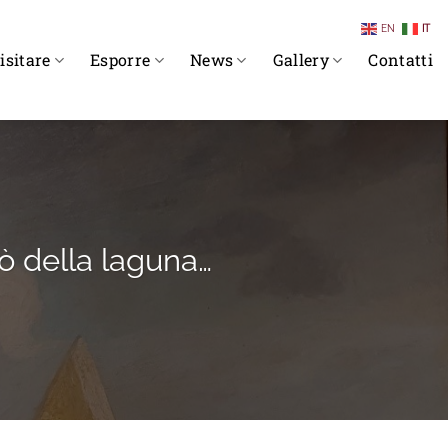
EN
IT
isitare
Esporre
News
Gallery
Contatti
rò della laguna…