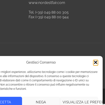
www.nordestfair.com
Tel. (+39) 049 88 00 305
Fax (+39) 049 88 00 944
Gestisci Consenso
le migliori esperienze, utilizziamo tecnologie come i cookie per memorizzare
 alle informazioni del dispositivo. Il consenso a queste tecnologie ci
i elaborare dati come il comportamento di navigazione o ID unici su
 Non acconsentire o ritirare il consenso può influire negativamente su
teristiche e funzioni.
CETTA
NEGA
VISUALIZZA LE PREFER