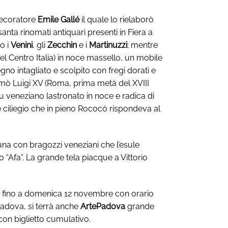
 decoratore
Emile Gallé
il quale lo rielaborò
ta rinomati antiquari presenti in Fiera a
no i
Venini
, gli
Zecchin
e i
Martinuzzi
; mentre
 del Centro Italia) in noce massello, un mobile
o intagliato e scolpito con fregi dorati e
 comò Luigi XV (Roma, prima metà del XVIII
 veneziano lastronato in noce e radica di
e ciliegio che in pieno Rococò rispondeva al
guna con bragozzi veneziani che l’esule
o “Afa”. La grande tela piacque a Vittorio
ione fino a domenica 12 novembre con orario
 Padova, si terrà anche
ArtePadova
grande
con biglietto cumulativo.