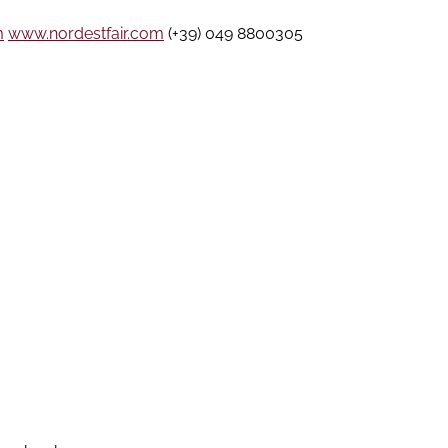
m
www.nordestfair.com
(+39) 049 8800305