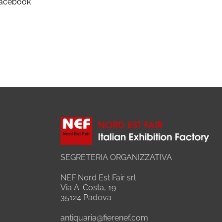
Facebook
SEGRETERIA ORGANIZZATIVA
NEF Nord Est Fair srl
Via A. Costa, 19
35124 Padova
antiquaria@fierenef.com