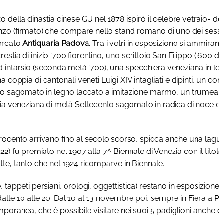
 della dinastia cinese GU nel 1878 ispirò il celebre vetraio-
nzo (firmato) che compare nello stand romano di uno dei sessan
ercato
Antiquaria Padova
. Tra i vetri in esposizione si ammira
estia di inizio ‘700 fiorentino, uno scrittoio San Filippo (‘600
ntarsio (seconda metà ‘700), una specchiera veneziana in legn
una coppia di cantonali veneti Luigi XIV intagliati e dipinti, un
iano sagomato in legno laccato a imitazione marmo, un trumeau
eria veneziana di metà Settecento sagomato in radica di noce 
uattrocento arrivano fino al secolo scorso, spicca anche una la
22) fu premiato nel 1907 alla 7^ Biennale di Venezia con il titol
ette, tanto che nel 1924 ricomparve in Biennale.
ure, tappeti persiani, orologi, oggettistica) restano in esposiz
dalle 10 alle 20. Dal 10 al 13 novembre poi, sempre in Fiera a
ranea, che è possibile visitare nei suoi 5 padiglioni anche 