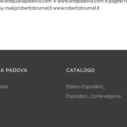
.antiquariapadova.com. e www.artepadova.com e pagine 
64 mail@robertobrumat.it www.robertobrumat.it
IA PADOVA
CATALOGO
aria
Elenco Espositori_
Espositori_ Come esporre