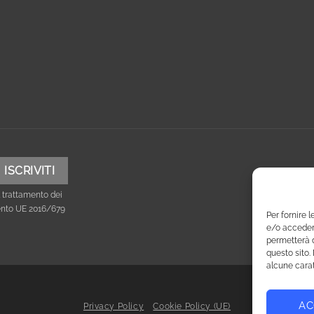
 trattamento dei
mento UE 2016/679
Per fornire 
e/o accedere
permetterà d
questo sito.
alcune carat
AC
Privacy Policy
Cookie Policy (UE)