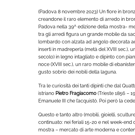
(Padova 8 novembre 2023) Un fiore in bronzo
creandone il raro elemento di arredo in bro
Padova nella 39^ edizione della mostra- m
tra gli arredi figura un grande mobile da sacr
lombardo con alzata ad angolo decorata ad i
inserti in madreperla (metà del XVIII sec.), 
secolo) in legno intagliato e dipinto con p
noce (XVIII sec.), un raro mobile di ebanist
gusto sobrio dei nobili della laguna.
Tra le curiosità dei tanti dipinti che dal Q
istriano
Pietro Fragiacomo
(Trieste 1856 – 19
Emanuele III che l’acquistò. Poi però la ced
Questo e tanto altro (mobili, gioielli, scult
continuato: nei feriali 15-20 e nel week-end 
mostra – mercato di arte moderna e contempo